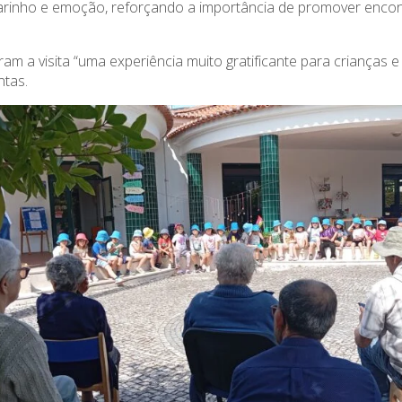
arinho e emoção, reforçando a importância de promover encon
am a visita “uma experiência muito gratificante para crianças 
ntas.