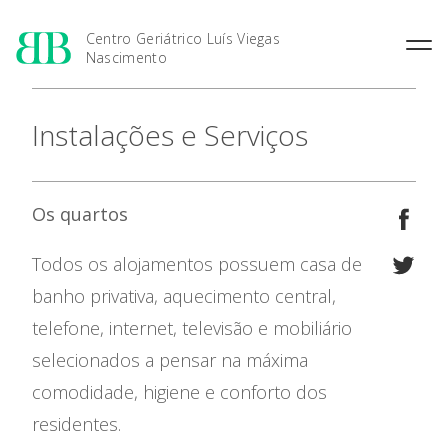
Centro Geriátrico Luís Viegas
Nascimento
O Centro Geriátrico
Instalações e Serviços
Intervenção e Dinâmica
Instalações e Serviços
Equipa Técnica
Os quartos
Todos os alojamentos possuem casa de
banho privativa, aquecimento central,
O Centro Geriátrico
telefone, internet, televisão e mobiliário
selecionados a pensar na máxima
Candidatura
comodidade, higiene e conforto dos
Fale connosco
residentes.