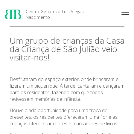
Centro Geriátrico Luís Viegas
Nascimento
O Centro Geriátrico
Um grupo de crianças da Casa
Intervenção e Dinâmica
da Criança de São Julião veio
Instalações e Serviços
visitar-nos!
Equipa Técnica
O Centro Geriátrico
Desfrutaram do espaço exterior, onde brincaram e
Candidatura
fizeram um piquenique. À tarde, cantaram e dançaram
para os residentes, fazendo com que todos
revivessem memórias de infância.
Fale connosco
Houve ainda oportunidade para uma troca de
presentes: os residentes ofereceram uma flor e as
crianças ofereceram flores e marcadores de livros.